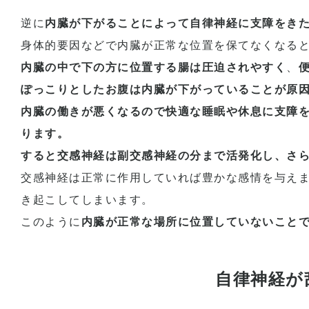
逆に
内臓が下がることによって自律神経に支障をき
身体的要因などで内臓が正常な位置を保てなくなる
内臓の中で下の方に位置する腸は圧迫されやすく
、
ぽっこりとしたお腹は内臓が下がっていることが原
内臓の働きが悪くなるので快適な睡眠や休息に支障
ります。
すると交感神経は副交感神経の分まで活発化し、さ
交感神経は正常に作用していれば豊かな感情を与え
き起こしてしまいます。
このように
内臓が正常な場所に位置していないこと
自律神経が