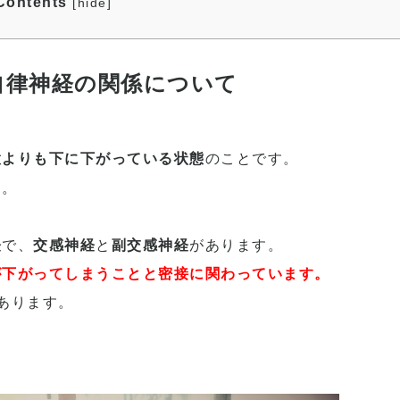
Contents
[
hide
]
自律神経の関係について
置よりも下に下がっている状態
のことです。
す。
経
で、
交感神経
と
副交感神経
があります。
が下がってしまうことと密接に関わっています。
あります。