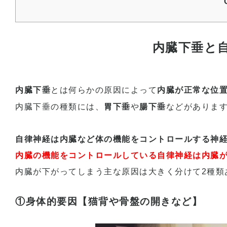
内臓下垂と
内臓下垂
とは何らかの原因によって
内臓が正常な位
内臓下垂の種類には、
胃下垂
や
腸下垂
などがありま
自律神経は内臓など体の機能をコントロールする神
内臓の機能をコントロールしている自律神経は内臓
内臓が下がってしまう主な原因は大きく分けて2種類
①身体的要因【猫背や骨盤の開きなど】