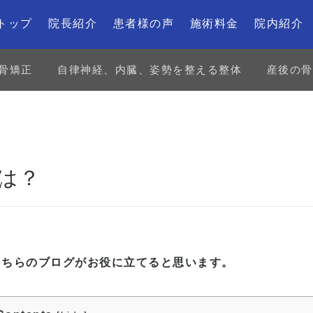
トップ
院長紹介
患者様の声
施術料金
院内紹介
骨矯正
自律神経、内臓、姿勢を整える整体
産後の骨
は？
。
こちらのブログがお役に立てると思います。