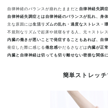
自律神経のバランスが崩れたままだと
自律神経失調
自律神経失調症とは自律神経のバランスが乱れ、身
主な原因には
生活リズムの乱れ・過度なストレス・
不規則なリズムで起床や就寝をする人、元々ストレ
内臓の働きが悪いことで発症することもあれば、自律
発症した際に感じる
倦怠感
やだるさなどは
内臓が正
内臓と自律神経は切っても切り離せない密接な関係
簡単ストレッチ