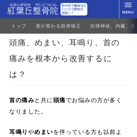
MENU
トップ
形が変わる肋骨矯正
自律神経、内臓、姿
ホーム
自律神経の乱れ
めまい、メニエール病
頭痛、めまい、耳鳴り、首の痛みを根本から改善す
頭痛、めまい、耳鳴り、首の
痛みを根本から改善するに
は？
首の痛み
と共に
頭痛
でお悩みの方が多く
なりました。
耳鳴り
や
めまい
を伴っている方も以前よ