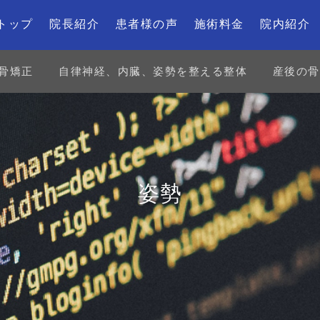
トップ
院長紹介
患者様の声
施術料金
院内紹介
骨矯正
自律神経、内臓、姿勢を整える整体
産後の骨
姿勢