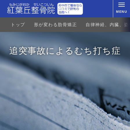
MENU
トップ
形が変わる肋骨矯正
自律神経、内臓、姿
追突事故によるむち打ち症