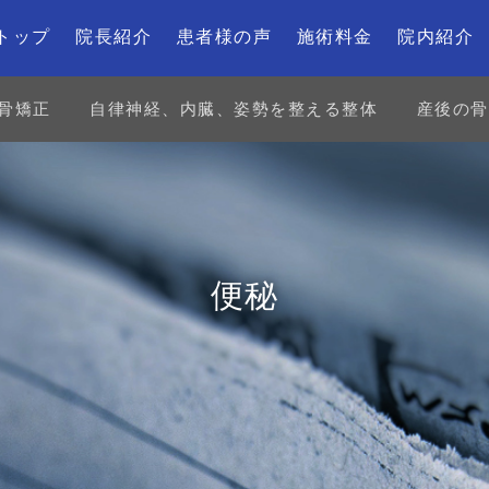
トップ
院長紹介
患者様の声
施術料金
院内紹介
骨矯正
自律神経、内臓、姿勢を整える整体
産後の骨
便秘