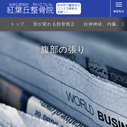
MENU
トップ
形が変わる肋骨矯正
自律神経、内臓、姿
腹部の張り