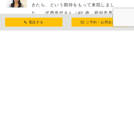
きたら、という期待をもって来院しまし
た。 沢西幸代さん（40 歳 府中市是政在
住）
電話する
ご予約・お問合わせ
過去お世話になった所と比べると、二郎先
生の施術レベルが高くて比較になりませ
ん。 高橋一之さん（神奈川県小田原市在
住）
1
2
次へ
東京府中の肋骨矯正専門整体院「紅葉丘整骨院」初
回から“くびれの変化”を実感される方が多い施術で