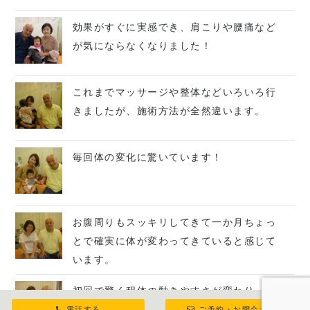
効果がすぐに実感でき、肩こりや腰痛など
が気にならなくなりました！
これまでマッサージや整体などいろいろ行
きましたが、施術方法が全然違います。
毎回体の変化に驚いています！
お腹周りもスッキリしてきて一か月ちょっ
とで確実に体が変わってきていると感じて
います。
初回で驚く程体の動きやすさが変わり、歩
いたり子供を抱っこするのがとても楽にな
電話する
ご予約・お問合わせ