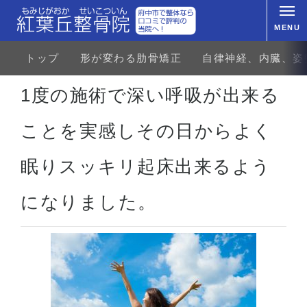
MENU
トップ
形が変わる肋骨矯正
自律神経、内臓、姿
ホーム
お客様の声
不定愁訴、自律神経の乱れ
不眠症、睡眠障害
1度の施術で深い呼吸が
1度の施術で深い呼吸が出来る
ことを実感しその日からよく
眠りスッキリ起床出来るよう
になりました。