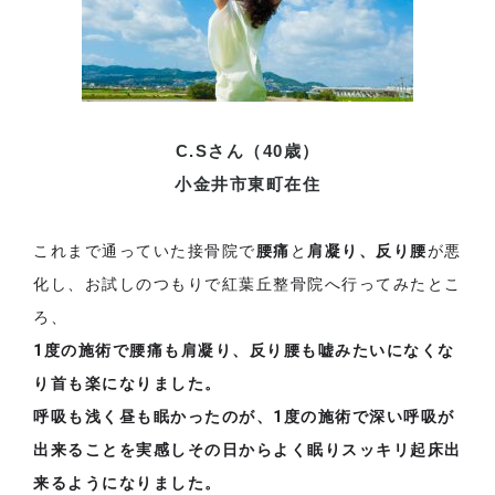
C.Sさん（40歳）
小金井市東町在住
これまで通っていた接骨院で
腰痛
と
肩凝り、反り腰
が悪
化し、お試しのつもりで紅葉丘整骨院へ行ってみたとこ
ろ、
1度の施術で腰痛も肩凝り、反り腰も嘘みたいになくな
り首も楽になりました。
呼吸も浅く昼も眠かったのが、1度の施術で深い呼吸が
出来ることを実感しその日からよく眠りスッキリ起床出
来るようになりました。