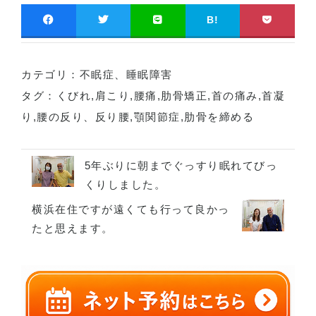
B!
カテゴリ：
不眠症、睡眠障害
タグ：
くびれ
,
肩こり
,
腰痛
,
肋骨矯正
,
首の痛み
,
首凝
り
,
腰の反り、反り腰
,
顎関節症
,
肋骨を締める
5年ぶりに朝までぐっすり眠れてびっ
くりしました。
横浜在住ですが遠くても行って良かっ
たと思えます。