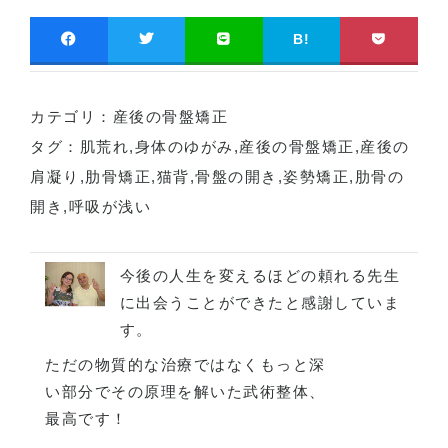
B!
カテゴリ：
産後の骨盤矯正
タグ：
肌荒れ
,
身体のゆがみ
,
産後の骨盤矯正
,
産後の
肩凝り
,
肋骨矯正
,
猫背
,
骨盤の開き
,
姿勢矯正
,
肋骨の
開き
,
呼吸が浅い
今後の人生を変えるほどの頼れる先生
に出会うことができたと感謝していま
す。
ただの物質的な治療ではなくもっと深
い部分でその原理を解いた武術整体、
最高です！