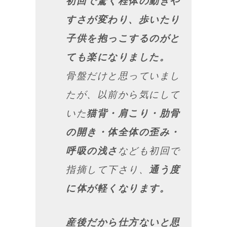
初回で驚く程体の動きや
すさが変わり、歩いたり
子供を抱っこするのがと
ても楽になりました。
骨盤だけと思っていまし
たが、以前から気にして
いた
猫背・肩こり・肋骨
の開き・体全体の歪み・
呼吸の浅さ
なども初回で
指摘して下さり、
通う度
に体が軽くなります。
産後だから仕方ないと思