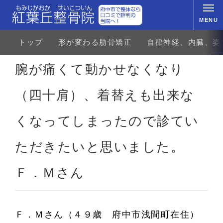
MENU
トップ
形が変わる肋骨矯正
自律神経、内臓、姿
ホーム
お客様の声
首・肩のトラブル
四十肩、五十肩
腕が痛くて動かせなくなり（四十肩
腕が痛くて動かせなくなり
（四十肩）、着替えも出来な
くなってしまったので診てい
ただきたいと思いました。
Ｆ．Ｍさん
Ｆ．Ｍさん（４９歳
府中市浅間町在住）