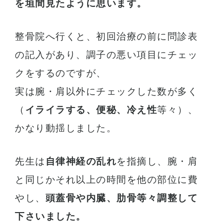
を垣間見たように思います。
整骨院へ行くと、初回治療の前に問診表
の記入があり、調子の悪い項目にチェッ
クをするのですが、
実は腕・肩以外にチェックした数が多く
（
イライラする、便秘、冷え性
等々）、
かなり動揺しました。
先生は
自律神経の乱れ
を指摘し、腕・肩
と同じかそれ以上の時間を他の部位に費
やし、
頭蓋骨や内臓、肋骨等々調整して
下さいました。