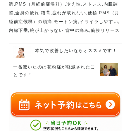
調
,
PMS（月経前症候群）
,
冷え性
,
ストレス
,
内臓調
整
,
全身の疲れ
,
猫背
,
疲れが取れない
,
便秘
,
PMS（月
経前症候群）の頭痛
,
モートン病
,
イライラしやすい
,
内臓下垂
,
腕が上がらない
,
背中の痛み
,
筋膜リリース
本気で改善したいならオススメです！
一番驚いたのは花粉症が軽減されたこ
とです！