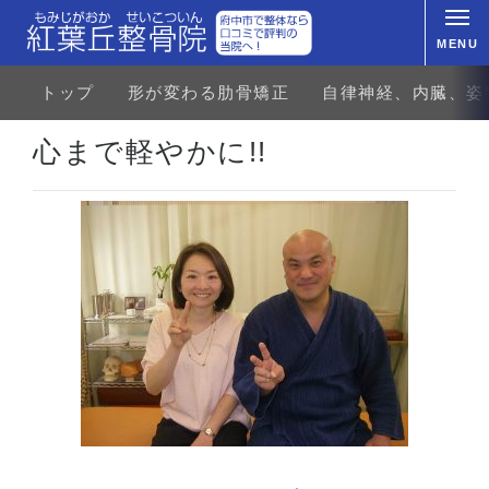
MENU
トップ
形が変わる肋骨矯正
自律神経、内臓、姿
ホーム
お客様の声
首・肩のトラブル
肩の痛み
心まで軽やかに!!
心まで軽やかに!!