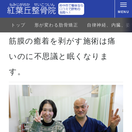
MENU
トップ
形が変わる肋骨矯正
自律神経、内臓、姿
ホーム
お客様の声
肋骨矯正
肋骨矯正体験者の声
筋膜の癒着を剥がす施術は痛いのに不思
筋膜の癒着を剥がす施術は痛
いのに不思議と眠くなりま
す。