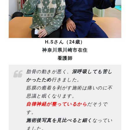
H.Sさん（24歳）
神奈川県川崎市在住
看護師
肋骨の動きが悪く、
深呼吸しても苦し
かったため
行きました。
筋膜の癒着を剥がす施術は痛いのに不
思議と眠くなります。
自律神経が整っているから
だそうで
す。
施術後写真を見比べると細く
なってい
ました。