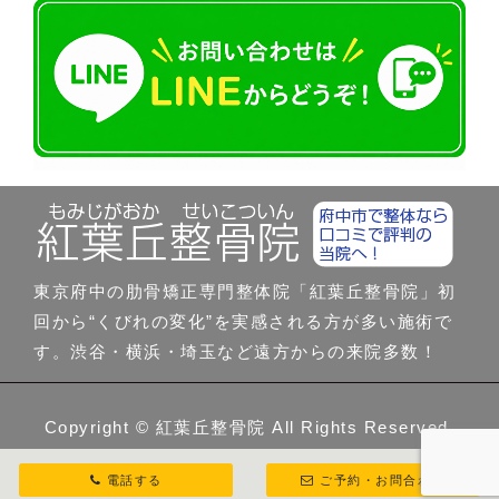
東京府中の肋骨矯正専門整体院「紅葉丘整骨院」初
回から“くびれの変化”を実感される方が多い施術で
す。渋谷・横浜・埼玉など遠方からの来院多数！
Copyright ©
紅葉丘整骨院
All Rights Reserved.
電話する
ご予約・お問合わせ