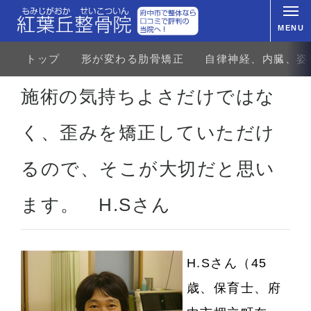
MENU
トップ
形が変わる肋骨矯正
自律神経、内臓、姿
ホーム
お客様の声
首・肩のトラブル
首の痛み・首凝り
施術の気持ちよさだけではなく、
施術の気持ちよさだけではな
く、歪みを矯正していただけ
るので、そこが大切だと思い
ます。 H.Sさん
H.Sさん
（45
歳、
保育士、
府