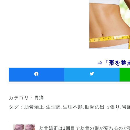
⇒「形を整
カテゴリ：
胃痛
タグ：
肋骨矯正
,
生理痛
,
生理不順
,
肋骨の出っ張り
,
胃
肋骨矯正は1回目で肋骨の形が変わるのが