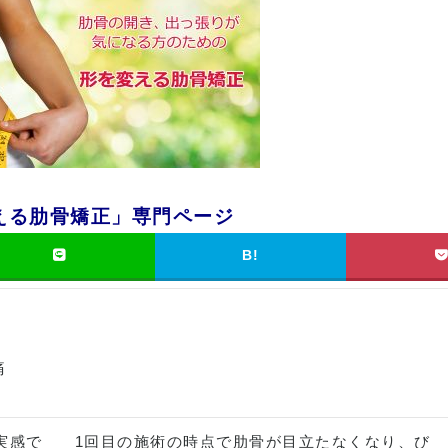
える肋骨矯正」専門ページ
B!
痛
実感で
1回目の施術の時点で肋骨が目立たなくなり、び