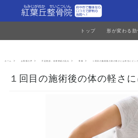
トップ
形が変わる肋
ホーム
お客様の声
不定愁訴、自律神経の乱れ
胃痛
１回目の施術後の体の軽さには本当にビッ
１回目の施術後の体の軽さに