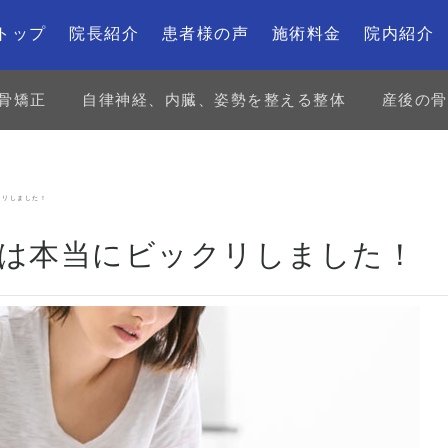
トップ
院長紹介
患者様の声
施術料金
院内紹介
骨矯正
自律神経、内臓、姿勢を整える整体
産後の骨
クリしました！
は本当にビックリしました！