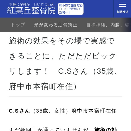
MENU
トップ
形が変わる肋骨矯正
自律神経、内臓、姿
ホーム
お客様の声
首・肩のトラブル
首凝り・肩凝り
施術の効果をその場で実感できるこ
施術の効果をその場で実感で
きることに、ただただビック
リします！ C.Sさん（35歳、
府中市本宿町在住）
C.Sさん
（35歳、女性）府中市本宿町在住
まだ数回しか通っていませんが、
施術の効