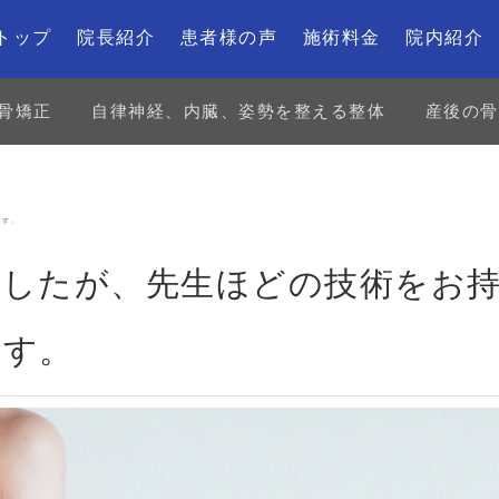
トップ
院長紹介
患者様の声
施術料金
院内紹介
骨矯正
自律神経、内臓、姿勢を整える整体
産後の骨
ます。
ましたが、先生ほどの技術をお
ます。