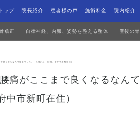
トップ
院長紹介
患者様の声
施術料金
院内紹介
骨矯正
自律神経、内臓、姿勢を整える整体
産後の骨
で良くなるなんて驚きでした。 Y.Nさん（32歳、府中市新町在住）
、腰痛がここまで良くなるなん
、府中市新町在住）