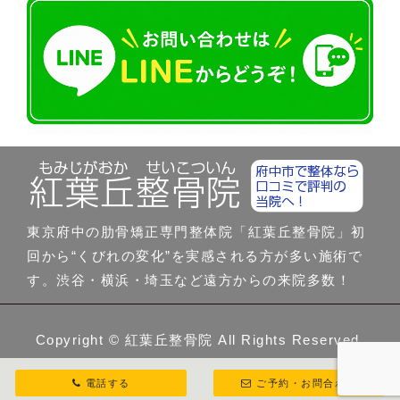
東京府中の肋骨矯正専門整体院「紅葉丘整骨院」初
回から“くびれの変化”を実感される方が多い施術で
す。渋谷・横浜・埼玉など遠方からの来院多数！
Copyright ©
紅葉丘整骨院
All Rights Reserved.
電話する
ご予約・お問合わせ